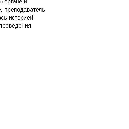
б органе и
е, преподаватель
ась историей
 проведения