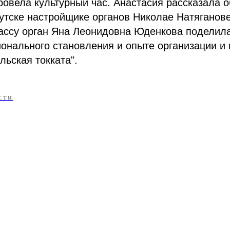
ровела культурный час. Анастасия рассказала о
утске настройщике органов Николае Натяганов
лассу орган Яна Леонидовна Юденкова поделил
онального становления и опыте организации и
льская токката".
СТИ