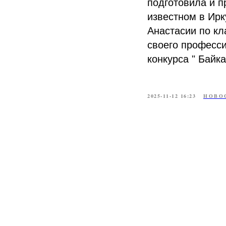
подготовила и п
известном в Ирк
Анастасии по к
своего професси
конкурса " Байка
2025-11-12 16:23
НОВО