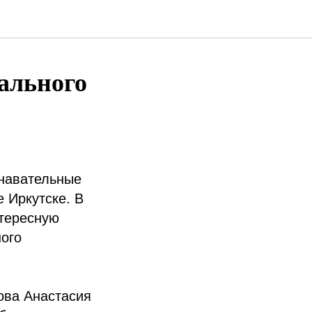
ального
знавательные
 Иркутске. В
нтересную
ого
ова Анастасия