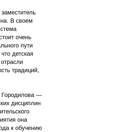
 заместитель
на. В своем
истема
стоит очень
льного пути
 что детская
 отрасли
сть традиций,
а Городилова —
ских дисциплин
ительского
риятия она
ода к обучению