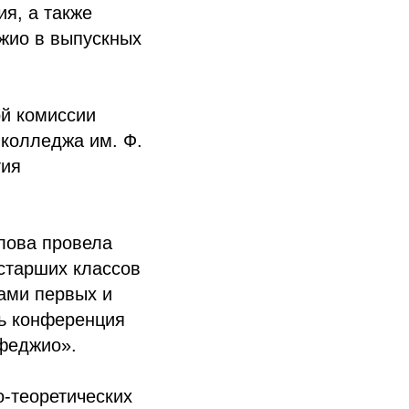
я, а также
жио в выпускных
й комиссии
 колледжа им. Ф.
тия
лова провела
 старших классов
тами первых и
сь конференция
феджио».
-теоретических