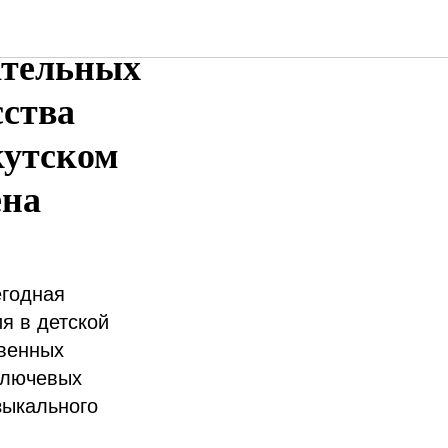
ия
ательных
сства
кутском
ена
егодная
я в детской
твенных
 ключевых
зыкального