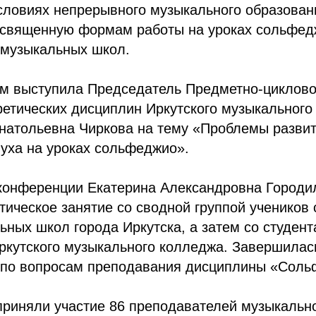
ловиях непрерывного музыкального образовани
освященную формам работы на уроках сольфед
 музыкальных школ.
ом выступила Председатель Предметно-циклово
етических дисциплин Иркутского музыкального
натольевна Чиркова на тему «Проблемы разви
уха на уроках сольфеджио».
 конференции Екатерина Александровна Городи
тическое занятие со сводной группой учеников
ьных школ города Иркутска, а затем со студен
Иркутского музыкального колледжа. Завершила
 по вопросам преподавания дисциплины «Соль
приняли участие 86 преподавателей музыкально