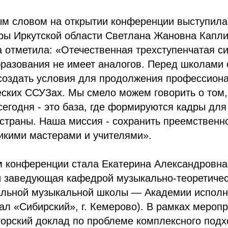
ым словом на открытии конференции выступила
ры Иркутской области Светлана Жановна Капли
 отметила: «Отечественная трехступенчатая с
разования не имеет аналогов. Перед школами 
создать условия для продолжения профессиона
еских ССУЗах. Мы смело можем говорить о том,
сегодня - это база, где формируются кадры для
страны. Наша миссия - сохранить преемственно
икими мастерами и учителями».
м конференции стала Екатерина Александровн
и заведующая кафедрой музыкально-теоретиче
льной музыкальной школы — Академии исполн
ал «Сибирский», г. Кемерово). В рамках мероп
орский доклад по проблеме комплексного подх