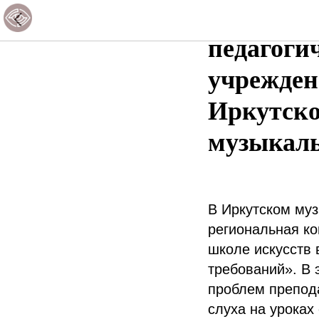
Ежегодна
педагоги
учрежден
Иркутско
музыкаль
В Иркутском му
региональная к
школе искусств
требований». В 
проблем препода
слуха на уроках