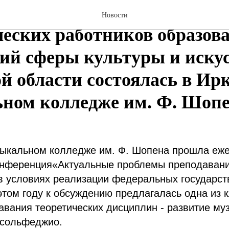
я региональная конференц
Новости
ческих работников образов
ий сферы культуры и иску
й области состоялась в Ир
ном колледже им. Ф. Шоп
зыкальном колледже им. Ф. Шопена прошла еж
онференция«Актуальные проблемы преподавани
 в условиях реализации федеральных государс
этом году к обсуждению предлагалась одна из
вания теоретических дисциплин - развитие му
 сольфеджио.