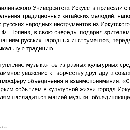
илиньского Университета Искусств привезли с 
олнения традиционных китайских мелодий, нап
р русских народных инструментов из Иркутског
 Ф. Шопена, в свою очередь, подарил зрителя
чанием русских народных инструментов, перед
ыкальную традицию.
упление музыкантов из разных культурных сре
аимное уважение к творчеству друг друга созд
тмосферу объединения и взаимопонимания. «
рким событием в культурной жизни города Ирку
елям насладиться магией музыки, объединяюще
СТИ