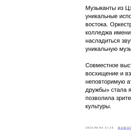
Музыканты из Цз
уникальные исп
востока. Оркест
колледжа имени
насладиться зву
уникальную муз
Совместное выст
восхищение и вз
неповторимую а
дружбы» стала я
позволила зрит
культуры.
2024-06-04 11:14
НОВО