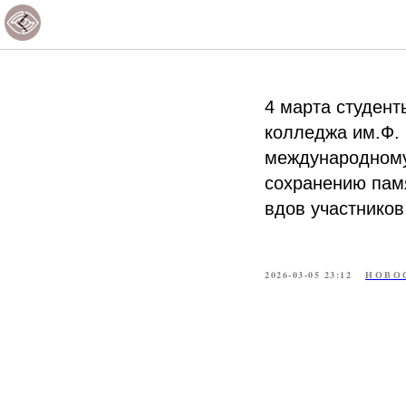
Тепло се
4 марта студент
колледжа им.Ф.
международному
сохранению памя
вдов участнико
2026-03-05 23:12
НОВО