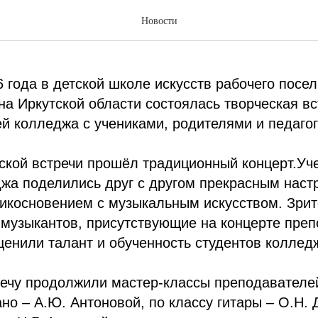
ая встреча в поселке Тельм
Новости
 года в детской школе искусств рабочего посе
на Иркутской области состоялась творческая вс
й колледжа с учениками, родителями и педаго
ской встречи прошёл традиционный концерт.Уч
жа поделились друг с другом прекрасным наст
икосновением с музыкальным искусством. Зрит
 музыкантов, присутствующие на концерте пре
енили талант и обученность студентов коллед
речу продолжили мастер-классы преподавателе
но – А.Ю. Антоновой, по классу гитары – О.Н. Д