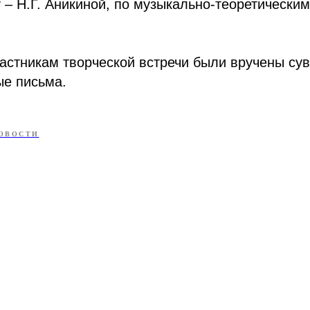
 – Н.Г. Аникиной, по музыкально-теоретически
астникам творческой встречи были вручены су
ые письма.
ОВОСТИ