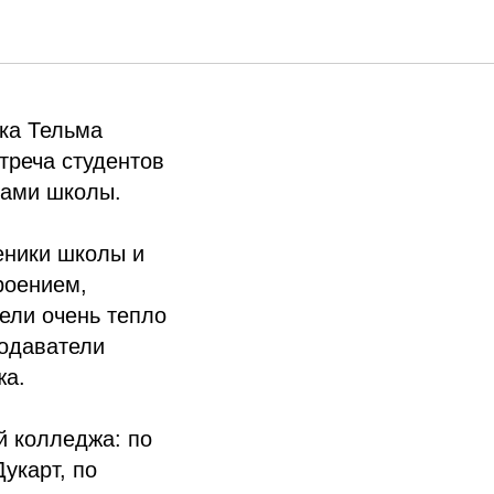
а
лка Тельма
треча студентов
гами школы.
еники школы и
роением,
ели очень тепло
подаватели
жа.
й колледжа: по
укарт, по